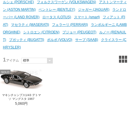
ルシェ (PORSCHE)
フォルクスワーゲン (VOLKSWAGEN)
アストンマーティ
ン (ASTON MARTIN)
ベントレー (BENTLEY)
ジャガー (JAGUAR)
ランドロ
ーバー (LAND ROVER)
ロータス (LOTUS)
スマート (smart)
フィアット (FI
AT)
マセラティ (MASERATI)
フェラーリ (FERRARI)
ランボルギーニ (LAMB
ORGHINE)
シトロエン (CITROEN)
プジョー (PEUGEOT)
ルノー (RENAUL
T)
ブガッティ (BUGATTI)
ボルボ (VOLVO)
サーブ (SAAB)
クライスラー (C
HRYSLER)
1
アイテム
SOLD
マキシチャンプス1/43 デトマ
ソ マングスタ 1967
5,060円