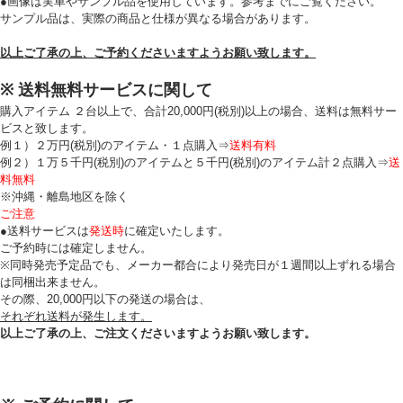
●画像は実車やサンプル品を使用しています。参考までにご覧ください。
サンプル品は、実際の商品と仕様が異なる場合があります。
以上ご了承の上、ご予約くださいますようお願い致します。
※ 送料無料サービスに関して
購入アイテム ２台以上で、合計20,000円(税別)以上の場合、送料は無料サー
ビスと致します。
例１）２万円(税別)のアイテム・１点購入⇒
送料有料
例２）１万５千円(税別)のアイテムと５千円(税別)のアイテム計２点購入⇒
送
料無料
※沖縄・離島地区を除く
ご注意
●送料サービスは
発送時
に確定いたします。
ご予約時には確定しません。
※同時発売予定品でも、メーカー都合により発売日が１週間以上ずれる場合
は同梱出来ません。
その際、20,000円以下の発送の場合は、
それぞれ送料が発生します。
以上ご了承の上、ご注文くださいますようお願い致します。