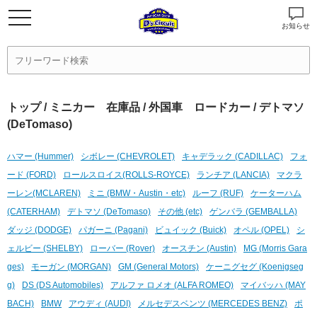
お知らせ
トップ
/
ミニカー 在庫品
/
外国車 ロードカー
/ デトマソ
(DeTomaso)
ハマー (Hummer)
シボレー (CHEVROLET)
キャデラック (CADILLAC)
フォ
ード (FORD)
ロールスロイス(ROLLS-ROYCE)
ランチア (LANCIA)
マクラ
ーレン(MCLAREN)
ミニ (BMW・Austin・etc)
ルーフ (RUF)
ケーターハム
(CATERHAM)
デトマソ (DeTomaso)
その他 (etc)
ゲンバラ (GEMBALLA)
ダッジ (DODGE)
パガーニ (Pagani)
ビュイック (Buick)
オペル (OPEL)
シ
ェルビー (SHELBY)
ローバー (Rover)
オースチン (Austin)
MG (Morris Gara
ges)
モーガン (MORGAN)
GM (General Motors)
ケーニグセグ (Koenigseg
g)
DS (DS Automobiles)
アルファ ロメオ (ALFA ROMEO)
マイバッハ (MAY
BACH)
BMW
アウディ (AUDI)
メルセデスベンツ (MERCEDES BENZ)
ポ