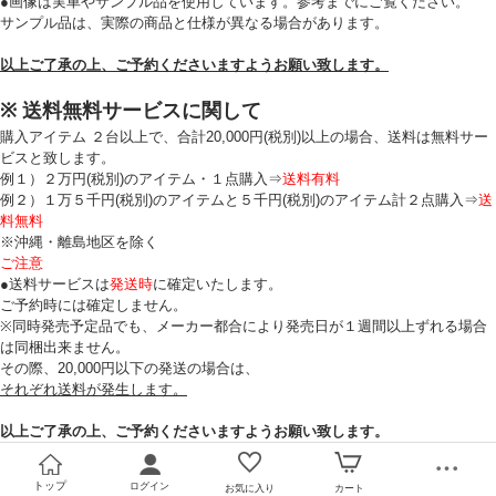
●画像は実車やサンプル品を使用しています。参考までにご覧ください。
サンプル品は、実際の商品と仕様が異なる場合があります。
以上ご了承の上、ご予約くださいますようお願い致します。
※ 送料無料サービスに関して
購入アイテム ２台以上で、合計20,000円(税別)以上の場合、送料は無料サー
ビスと致します。
例１）２万円(税別)のアイテム・１点購入⇒
送料有料
例２）１万５千円(税別)のアイテムと５千円(税別)のアイテム計２点購入⇒
送
料無料
※沖縄・離島地区を除く
ご注意
●送料サービスは
発送時
に確定いたします。
ご予約時には確定しません。
※同時発売予定品でも、メーカー都合により発売日が１週間以上ずれる場合
は同梱出来ません。
その際、20,000円以下の発送の場合は、
それぞれ送料が発生します。
以上ご了承の上、ご予約くださいますようお願い致します。
トップ
ログイン
お気に入り
カート