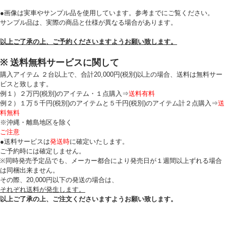
●画像は実車やサンプル品を使用しています。参考までにご覧ください。
サンプル品は、実際の商品と仕様が異なる場合があります。
以上ご了承の上、ご予約くださいますようお願い致します。
※ 送料無料サービスに関して
購入アイテム ２台以上で、合計20,000円(税別)以上の場合、送料は無料サー
ビスと致します。
例１）２万円(税別)のアイテム・１点購入⇒
送料有料
例２）１万５千円(税別)のアイテムと５千円(税別)のアイテム計２点購入⇒
送
料無料
※沖縄・離島地区を除く
ご注意
●送料サービスは
発送時
に確定いたします。
ご予約時には確定しません。
※同時発売予定品でも、メーカー都合により発売日が１週間以上ずれる場合
は同梱出来ません。
その際、20,000円以下の発送の場合は、
それぞれ送料が発生します。
以上ご了承の上、ご注文くださいますようお願い致します。