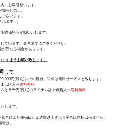
以内にお取引願います。
お知らせの上、
もございます。
されます。)
ご予約価格も変動いたします。
用しています。参考までにご覧ください。
様が異なる場合があります。
いますようお願い致します。
関して
0,000円(税別)以上の場合、送料は無料サービスと致します。
・１点購入⇒
送料有料
テムと５千円(税別)のアイテム計２点購入⇒
送料無料
いたします。
ー都合により発売日が１週間以上ずれる場合は同梱出来ません。
の場合は、