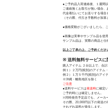
●ご予約品入荷連絡後、１週間
ご連絡無くお取引が無い場合、
代金着払いにてお送りする場合
（その際、代引き手数料が加算
●価格変動がございましたら、
●画像は実車やサンプル品を使
サンプル品は、実際の商品と仕
以上ご了承の上、ご予約くださ
※ 送料無料サービスに
購入アイテム ２台以上で、合計2
例１）２万円(税別)のアイテム
例２）１万５千円(税別)のアイ
※沖縄・離島地区を除く
ご注意
●送料サービスは
発送時
に確定
ご予約時には確定しません。
※同時発売予定品でも、メーカ
その際、20,000円以下の発送
それぞれ送料が発生します。