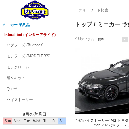
トップ
/
ミニカー 予
ミニカー 予約品
Interallied (インターアライド)
40
アイテム
バグジーズ (Bugzees)
モデラーズ (MODELER'S)
モノクローム
組立キット
Qモデル
ハイストーリー
8月の営業日
予約ハイストーリー1/43 トヨタ GR
Sun
Mon
Tue
Wed
Thu
Fri
Sat
tion 2025 (マッ
1