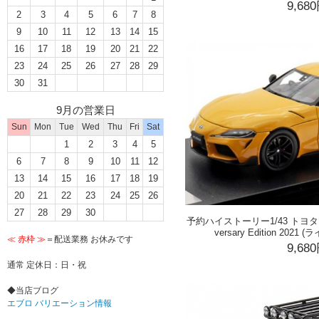
9,68
2
3
4
5
6
7
8
9
10
11
12
13
14
15
16
17
18
19
20
21
22
23
24
25
26
27
28
29
30
31
9月の営業日
Sun
Mon
Tue
Wed
Thu
Fri
Sat
1
2
3
4
5
6
7
8
9
10
11
12
13
14
15
16
17
18
19
20
21
22
23
24
25
26
27
28
29
30
予約ハイストーリー1/43 トヨタ GR
versary Edition 20
≪ 赤枠 ≫
＝配送業務 お休みです
9,68
通常 定休日：日・祝
◆当店ブログ
エブロ バリエーション情報