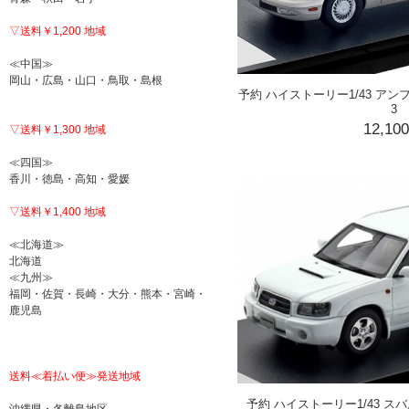
▽送料￥1,200 地域
≪中国≫
岡山・広島・山口・鳥取・島根
予約 ハイストーリー1/43 アンフィニ 
3
12,10
▽送料￥1,300 地域
≪四国≫
香川・徳島・高知・愛媛
▽送料￥1,400 地域
≪北海道≫
北海道
≪九州≫
福岡・佐賀・長崎・大分・熊本・宮崎・
鹿児島
送料≪着払い便≫発送地域
予約 ハイストーリー1/43 スバル