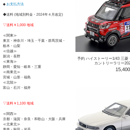
◆
お支払方法
◆送料 (地域別料金・2024年４月改定)
▽送料￥1,000 地域
≪関東≫
東京・神奈川・埼玉・千葉・群馬茨城・
栃木・山梨
≪信越≫
新潟・長野
予約 ハイストーリー1/43 三菱
≪東海≫
カントリーラリー20
静岡・愛知・岐阜・三重
15,40
≪南東北≫
宮城・山形・福島
≪北陸≫
富山・石川・福井
▽送料￥1,100 地域
≪関西≫
京都・滋賀・奈良・和歌山・大阪・兵庫
≪北東北≫
青森・秋田・岩手