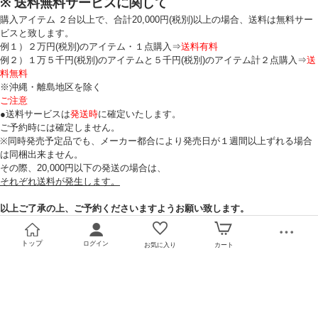
※ 送料無料サービスに関して
購入アイテム ２台以上で、合計20,000円(税別)以上の場合、送料は無料サー
ビスと致します。
例１）２万円(税別)のアイテム・１点購入⇒
送料有料
例２）１万５千円(税別)のアイテムと５千円(税別)のアイテム計２点購入⇒
送
料無料
※沖縄・離島地区を除く
ご注意
●送料サービスは
発送時
に確定いたします。
ご予約時には確定しません。
※同時発売予定品でも、メーカー都合により発売日が１週間以上ずれる場合
は同梱出来ません。
その際、20,000円以下の発送の場合は、
それぞれ送料が発生します。
以上ご了承の上、ご予約くださいますようお願い致します。
トップ
ログイン
お気に入り
カート