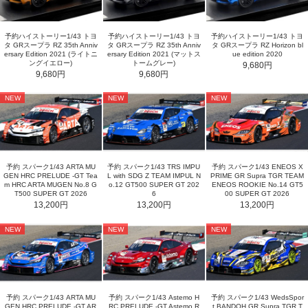
予約ハイストーリー1/43 トヨ
予約ハイストーリー1/43 トヨ
予約ハイストーリー1/43 トヨ
タ GRスープラ RZ 35th Anniv
タ GRスープラ RZ 35th Anniv
タ GRスープラ RZ Horizon bl
ersary Edition 2021 (ライトニ
ersary Edition 2021 (マットス
ue edition 2020
ングイエロー)
トームグレー)
9,680円
9,680円
9,680円
NEW
NEW
NEW
予約 スパーク1/43 ARTA MU
予約 スパーク1/43 TRS IMPU
予約 スパーク1/43 ENEOS X
GEN HRC PRELUDE -GT Tea
L with SDG Z TEAM IMPUL N
PRIME GR Supra TGR TEAM
m HRC ARTA MUGEN No.8 G
o.12 GT500 SUPER GT 202
ENEOS ROOKIE No.14 GT5
T500 SUPER GT 2026
6
00 SUPER GT 2026
13,200円
13,200円
13,200円
NEW
NEW
NEW
予約 スパーク1/43 ARTA MU
予約 スパーク1/43 Astemo H
予約 スパーク1/43 WedsSpor
GEN HRC PRELUDE -GT AR
RC PRELUDE -GT Astemo R
t BANDOH GR Supra TGR T