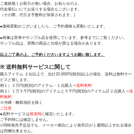
ご連絡無くお取引が無い場合、お知らせの上、
代金着払いにてお送りする場合もございます。
（その際、代引き手数料が加算されます。)
●価格変動がございましたら、ご予約価格も変動いたします。
●画像は実車やサンプル品を使用しています。参考までにご覧ください。
サンプル品は、実際の商品と仕様が異なる場合があります。
以上ご了承の上、ご予約くださいますようお願い致します。
※ 送料無料サービスに関して
購入アイテム ２台以上で、合計20,000円(税別)以上の場合、送料は無料サー
ビスと致します。
例１）２万円(税別)のアイテム・１点購入⇒
送料有料
例２）１万５千円(税別)のアイテムと５千円(税別)のアイテム計２点購入⇒
送
料無料
※沖縄・離島地区を除く
ご注意
●送料サービスは
発送時
に確定いたします。
ご予約時には確定しません。
※同時発売予定品でも、メーカー都合により発売日が１週間以上ずれる場合
は同梱出来ません。