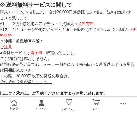
※ 送料無料サービスに関して
購入アイテム ２台以上で、合計20,000円(税別)以上の場合、送料は無料サー
ビスと致します。
例１）２万円(税別)のアイテム・１点購入⇒
送料有料
例２）１万５千円(税別)のアイテムと５千円(税別)のアイテム計２点購入⇒
送
料無料
※沖縄・離島地区を除く
ご注意
●送料サービスは
発送時
に確定いたします。
ご予約時には確定しません。
※同時発売予定品でも、メーカー都合により発売日が１週間以上ずれる場合
は同梱出来ません。
その際、20,000円以下の発送の場合は、
それぞれ送料が発生します。
以上ご了承の上、ご予約くださいますようお願い致します。
トップ
ログイン
お気に入り
カート