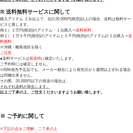
※ 送料無料サービスに関して
購入アイテム ２台以上で、合計20,000円(税別)以上の場合、送料は無料サー
ビスと致します。
例１）２万円(税別)のアイテム・１点購入⇒
送料有料
例２）１万５千円(税別)のアイテムと５千円(税別)のアイテム計２点購入⇒
送
料無料
※沖縄・離島地区を除く
ご注意
●送料サービスは
発送時
に確定いたします。
ご予約時には確定しません。
※同時発売予定品でも、メーカー都合により発売日が１週間以上ずれる場合
は同梱出来ません。
その際、20,000円以下の発送の場合は、
それぞれ送料が発生します。
以上ご了承の上、ご注文くださいますようお願い致します。
※ ご予約に関して
※下記の点をご理解、ご了承の上