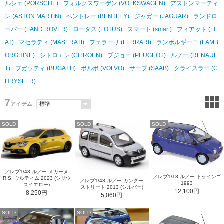
ルシェ (PORSCHE)
フォルクスワーゲン (VOLKSWAGEN)
アストンマーティ
ン (ASTON MARTIN)
ベントレー (BENTLEY)
ジャガー (JAGUAR)
ランドロ
ーバー (LAND ROVER)
ロータス (LOTUS)
スマート (smart)
フィアット (FI
AT)
マセラティ (MASERATI)
フェラーリ (FERRARI)
ランボルギーニ (LAMB
ORGHINE)
シトロエン (CITROEN)
プジョー (PEUGEOT)
ルノー (RENAUL
T)
ブガッティ (BUGATTI)
ボルボ (VOLVO)
サーブ (SAAB)
クライスラー (C
HRYSLER)
7
アイテム
SOLD
SOLD
SOLD
ノレブ1/43 ルノー メガーヌ
ノレブ1/18 ルノー トゥインゴ
R.S. ウルティム 2023 (シリウ
ノレブ1/43 ルノー カングー
1993
スイエロー)
ストリート 2013 (シルバー)
12,100円
8,250円
5,060円
SOLD
SOLD