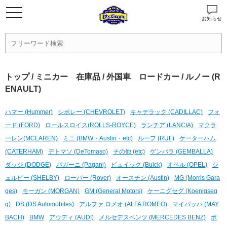
お知らせ
トップ
/
ミニカー 在庫品
/
外国車 ロードカー
/ ルノー (R
ENAULT)
ハマー (Hummer)
シボレー (CHEVROLET)
キャデラック (CADILLAC)
フォ
ード (FORD)
ロールスロイス(ROLLS-ROYCE)
ランチア (LANCIA)
マクラ
ーレン(MCLAREN)
ミニ (BMW・Austin・etc)
ルーフ (RUF)
ケーターハム
(CATERHAM)
デトマソ (DeTomaso)
その他 (etc)
ゲンバラ (GEMBALLA)
ダッジ (DODGE)
パガーニ (Pagani)
ビュイック (Buick)
オペル (OPEL)
シ
ェルビー (SHELBY)
ローバー (Rover)
オースチン (Austin)
MG (Morris Gara
ges)
モーガン (MORGAN)
GM (General Motors)
ケーニグセグ (Koenigseg
g)
DS (DS Automobiles)
アルファ ロメオ (ALFA ROMEO)
マイバッハ (MAY
BACH)
BMW
アウディ (AUDI)
メルセデスベンツ (MERCEDES BENZ)
ポ