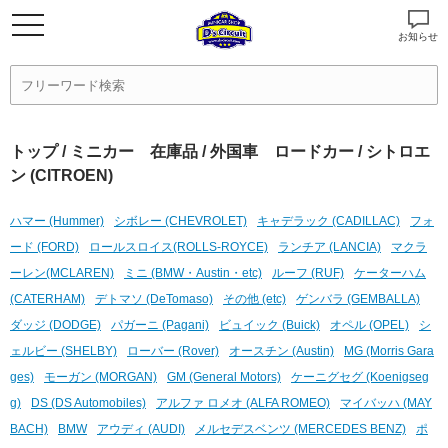
お知らせ
トップ
/
ミニカー 在庫品
/
外国車 ロードカー
/ シトロエ
ン (CITROEN)
ハマー (Hummer)
シボレー (CHEVROLET)
キャデラック (CADILLAC)
フォ
ード (FORD)
ロールスロイス(ROLLS-ROYCE)
ランチア (LANCIA)
マクラ
ーレン(MCLAREN)
ミニ (BMW・Austin・etc)
ルーフ (RUF)
ケーターハム
(CATERHAM)
デトマソ (DeTomaso)
その他 (etc)
ゲンバラ (GEMBALLA)
ダッジ (DODGE)
パガーニ (Pagani)
ビュイック (Buick)
オペル (OPEL)
シ
ェルビー (SHELBY)
ローバー (Rover)
オースチン (Austin)
MG (Morris Gara
ges)
モーガン (MORGAN)
GM (General Motors)
ケーニグセグ (Koenigseg
g)
DS (DS Automobiles)
アルファ ロメオ (ALFA ROMEO)
マイバッハ (MAY
BACH)
BMW
アウディ (AUDI)
メルセデスベンツ (MERCEDES BENZ)
ポ