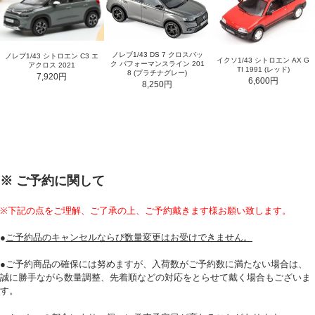
ノレブ1/43 DS 7 クロスバッ
ノレブ1/43 シトロエン C3 エ
イクソ1/43 シトロエン AX G
ク パフォーマンスライン 201
アクロス 2021
TI 1991 (レッド)
8 (プラチナグレー)
7,920円
6,600円
8,250円
※ ご予約に関して
※下記の点をご理解、ご了承の上、ご予約戴きます様お願い致します。
●
ご予約品のキャンセルならび数量変更はお受けできません。
●ご予約商品の確保には努めますが、入荷数がご予約数に満たない場合は、
誠に勝手ながら数量調整、先着順などの対応をとらせて戴く場合もございま
す。