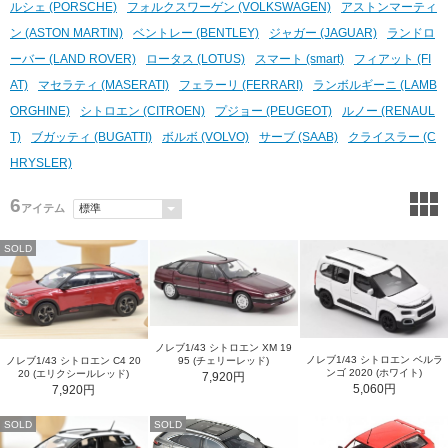
ルシェ (PORSCHE)
フォルクスワーゲン (VOLKSWAGEN)
アストンマーティ
ン (ASTON MARTIN)
ベントレー (BENTLEY)
ジャガー (JAGUAR)
ランドロ
ーバー (LAND ROVER)
ロータス (LOTUS)
スマート (smart)
フィアット (FI
AT)
マセラティ (MASERATI)
フェラーリ (FERRARI)
ランボルギーニ (LAMB
ORGHINE)
シトロエン (CITROEN)
プジョー (PEUGEOT)
ルノー (RENAUL
T)
ブガッティ (BUGATTI)
ボルボ (VOLVO)
サーブ (SAAB)
クライスラー (C
HRYSLER)
6
アイテム
SOLD
ノレブ1/43 シトロエン XM 19
ノレブ1/43 シトロエン ベルラ
ノレブ1/43 シトロエン C4 20
95 (チェリーレッド)
ンゴ 2020 (ホワイト)
20 (エリクシールレッド)
7,920円
5,060円
7,920円
SOLD
SOLD