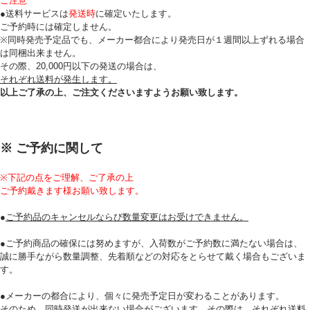
ご注意
●送料サービスは
発送時
に確定いたします。
ご予約時には確定しません。
※同時発売予定品でも、メーカー都合により発売日が１週間以上ずれる場合
は同梱出来ません。
その際、20,000円以下の発送の場合は、
それぞれ送料が発生します。
以上ご了承の上、ご注文くださいますようお願い致します。
※ ご予約に関して
※下記の点をご理解、ご了承の上
ご予約戴きます様お願い致します。
●
ご予約品のキャンセルならび数量変更はお受けできません。
●ご予約商品の確保には努めますが、入荷数がご予約数に満たない場合は、
誠に勝手ながら数量調整、先着順などの対応をとらせて戴く場合もございま
す。
●メーカーの都合により、個々に発売予定日が変わることがあります。
そのため、同時発送が出来ない場合がございます。その際は、それぞれ送料