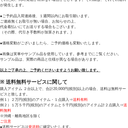
が発生します。
●ご予約品入荷連絡後、１週間以内にお取引願います。
ご連絡無くお取引が無い場合、お知らせの上、
代金着払いにてお送りする場合もございます。
（その際、代引き手数料が加算されます。)
●価格変動がございましたら、ご予約価格も変動いたします。
●画像は実車やサンプル品を使用しています。参考までにご覧ください。
サンプル品は、実際の商品と仕様が異なる場合があります。
以上ご了承の上、ご予約くださいますようお願い致します。
※ 送料無料サービスに関して
購入アイテム ２台以上で、合計20,000円(税別)以上の場合、送料は無料サー
ビスと致します。
例１）２万円(税別)のアイテム・１点購入⇒
送料有料
例２）１万５千円(税別)のアイテムと５千円(税別)のアイテム計２点購入⇒
送
料無料
※沖縄・離島地区を除く
ご注意
●送料サービスは
発送時
に確定いたします。