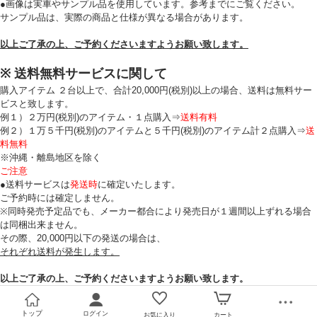
●画像は実車やサンプル品を使用しています。参考までにご覧ください。
サンプル品は、実際の商品と仕様が異なる場合があります。
以上ご了承の上、ご予約くださいますようお願い致します。
※ 送料無料サービスに関して
購入アイテム ２台以上で、合計20,000円(税別)以上の場合、送料は無料サー
ビスと致します。
例１）２万円(税別)のアイテム・１点購入⇒
送料有料
例２）１万５千円(税別)のアイテムと５千円(税別)のアイテム計２点購入⇒
送
料無料
※沖縄・離島地区を除く
ご注意
●送料サービスは
発送時
に確定いたします。
ご予約時には確定しません。
※同時発売予定品でも、メーカー都合により発売日が１週間以上ずれる場合
は同梱出来ません。
その際、20,000円以下の発送の場合は、
それぞれ送料が発生します。
以上ご了承の上、ご予約くださいますようお願い致します。
トップ
ログイン
お気に入り
カート