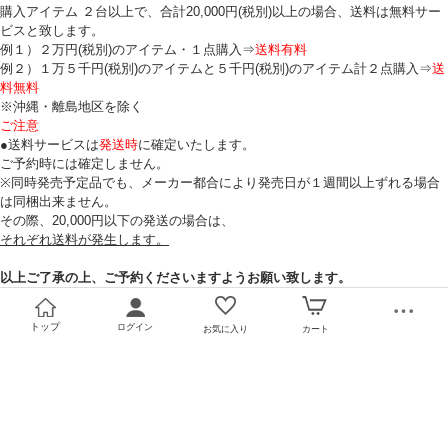
購入アイテム ２台以上で、合計20,000円(税別)以上の場合、送料は無料サー
ビスと致します。
例１）２万円(税別)のアイテム・１点購入⇒
送料有料
例２）１万５千円(税別)のアイテムと５千円(税別)のアイテム計２点購入⇒
送
料無料
※沖縄・離島地区を除く
ご注意
●送料サービスは
発送時
に確定いたします。
ご予約時には確定しません。
※同時発売予定品でも、メーカー都合により発売日が１週間以上ずれる場合
は同梱出来ません。
その際、20,000円以下の発送の場合は、
それぞれ送料が発生します。
以上ご了承の上、ご予約くださいますようお願い致します。
トップ
ログイン
お気に入り
カート