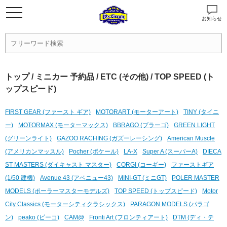
お知らせ
トップ
/
ミニカー 予約品
/
ETC (その他)
/ TOP SPEED (ト
ップスピード)
FIRST GEAR (ファースト ギア)
MOTORART (モーターアート)
TINY (タイニ
ー)
MOTORMAX (モーターマックス)
BBRAGO (ブラーゴ)
GREEN LIGHT
(グリーンライト)
GAZOO RACHING (ガズーレーシング)
American Muscle
(アメリカンマッスル)
Pocher (ポケール)
LA-X
Super A (スーパーA)
DIECA
ST MASTERS (ダイキャスト マスター)
CORGI (コーギー)
ファーストギア
(1/50 建機)
Avenue 43 (アベニュー43)
MINI-GT (ミニGT)
POLER MASTER
MODELS (ポーラーマスターモデルズ)
TOP SPEED (トップスピード)
Motor
City Classics (モーターシティクラシックス)
PARAGON MODELS (パラゴ
ン)
peako (ピーコ)
CAM@
Fronti Art (フロンティアート)
DTM (ディ・テ