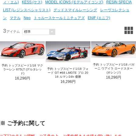
ィ・エム)
KESS (ケス)
MODEL ICONS (モデルアイコンズ)
RESIN SPECIA
LIST (レジンスペシャリスト)
グッドスマイルレーシング
レーヴコレクショ
ン
マテル
Neo
トゥルースケールミニチュアズ
ENIF (エニフ)
3
アイテム
予約 トップスピード1/18 パガ
予約 トップスピード1/18 マク
ーニ ウアイラ ロードスター
予約 トップスピード1/18 フォ
ラーレン 675LT (デルタレッ
(オレンジ)
ード GT #68 LMGTE プロ 20
ド)
16 ルマン24h 優勝
16,296円
16,296円
16,296円
※ ご予約に関して