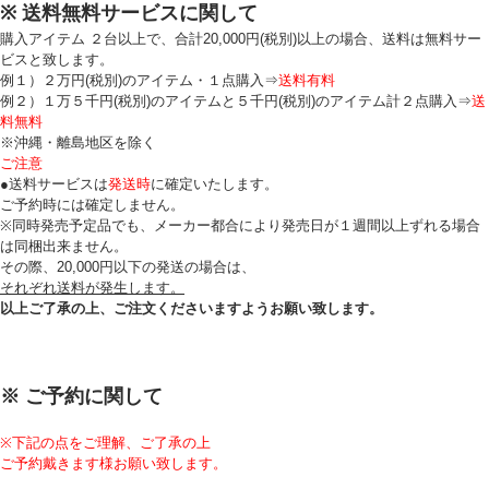
※ 送料無料サービスに関して
購入アイテム ２台以上で、合計20,000円(税別)以上の場合、送料は無料サー
ビスと致します。
例１）２万円(税別)のアイテム・１点購入⇒
送料有料
例２）１万５千円(税別)のアイテムと５千円(税別)のアイテム計２点購入⇒
送
料無料
※沖縄・離島地区を除く
ご注意
●送料サービスは
発送時
に確定いたします。
ご予約時には確定しません。
※同時発売予定品でも、メーカー都合により発売日が１週間以上ずれる場合
は同梱出来ません。
その際、20,000円以下の発送の場合は、
それぞれ送料が発生します。
以上ご了承の上、ご注文くださいますようお願い致します。
※ ご予約に関して
※下記の点をご理解、ご了承の上
ご予約戴きます様お願い致します。