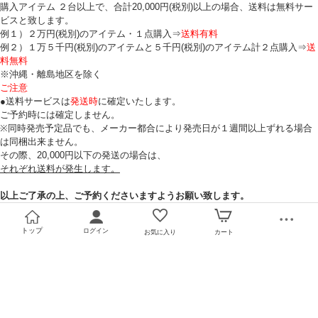
購入アイテム ２台以上で、合計20,000円(税別)以上の場合、送料は無料サー
ビスと致します。
例１）２万円(税別)のアイテム・１点購入⇒
送料有料
例２）１万５千円(税別)のアイテムと５千円(税別)のアイテム計２点購入⇒
送
料無料
※沖縄・離島地区を除く
ご注意
●送料サービスは
発送時
に確定いたします。
ご予約時には確定しません。
※同時発売予定品でも、メーカー都合により発売日が１週間以上ずれる場合
は同梱出来ません。
その際、20,000円以下の発送の場合は、
それぞれ送料が発生します。
以上ご了承の上、ご予約くださいますようお願い致します。
トップ
ログイン
お気に入り
カート