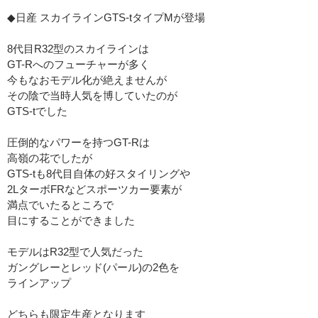
◆日産 スカイラインGTS-tタイプMが登場
8代目R32型のスカイラインは
GT-Rへのフューチャーが多く
今もなおモデル化が絶えませんが
その陰で当時人気を博していたのが
GTS-tでした
圧倒的なパワーを持つGT-Rは
高嶺の花でしたが
GTS-tも8代目自体の好スタイリングや
2LターボFRなどスポーツカー要素が
満点でいたるところで
目にすることができました
モデルはR32型で人気だった
ガングレーとレッド(パール)の2色を
ラインアップ
どちらも限定生産となります