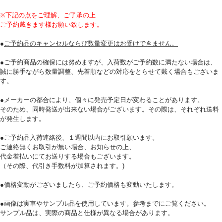
必須
※下記の点をご理解、ご了承の上
ご予約戴きます様お願い致します。
●
ご予約品のキャンセルならび数量変更はお受けできません。
●ご予約商品の確保には努めますが、入荷数がご予約数に満たない場合は、
誠に勝手ながら数量調整、先着順などの対応をとらせて戴く場合もございま
す。
必須
●メーカーの都合により、個々に発売予定日が変わることがあります。
そのため、同時発送が出来ない場合がございます。その際は、それぞれ送料
が発生します。
●ご予約品入荷連絡後、１週間以内にお取引願います。
ご連絡無くお取引が無い場合、お知らせの上、
代金着払いにてお送りする場合もございます。
（その際、代引き手数料が加算されます。)
Eメール
●価格変動がございましたら、ご予約価格も変動いたします。
プライバシーポリシーをご確認ください。
●画像は実車やサンプル品を使用しています。参考までにご覧ください。
サンプル品は、実際の商品と仕様が異なる場合があります。