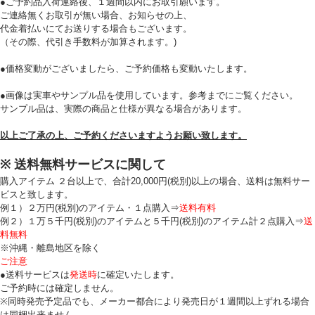
●ご予約品入荷連絡後、１週間以内にお取引願います。
ご連絡無くお取引が無い場合、お知らせの上、
代金着払いにてお送りする場合もございます。
（その際、代引き手数料が加算されます。)
Eメール
●価格変動がございましたら、ご予約価格も変動いたします。
プライバシーポリシーをご確認ください。
●画像は実車やサンプル品を使用しています。参考までにご覧ください。
サンプル品は、実際の商品と仕様が異なる場合があります。
以上ご了承の上、ご予約くださいますようお願い致します。
プライバシーポリシーを確認しました。
※ 送料無料サービスに関して
購入アイテム ２台以上で、合計20,000円(税別)以上の場合、送料は無料サー
ビスと致します。
例１）２万円(税別)のアイテム・１点購入⇒
送料有料
例２）１万５千円(税別)のアイテムと５千円(税別)のアイテム計２点購入⇒
送
料無料
※沖縄・離島地区を除く
ご注意
●送料サービスは
発送時
に確定いたします。
ご予約時には確定しません。
※同時発売予定品でも、メーカー都合により発売日が１週間以上ずれる場合
は同梱出来ません。