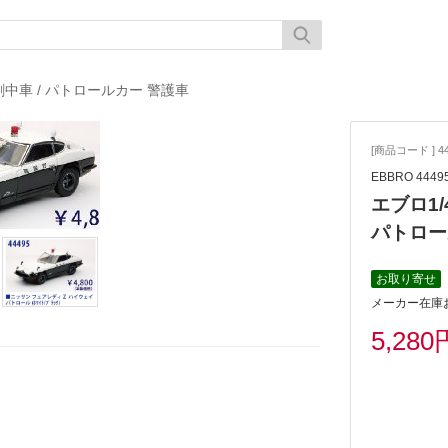
劇中車
/
パトロールカー 警護車
[商品コード ] 4
EBBRO 4449
エブロ1
パトロー
お取り寄せ
メーカー在庫
5,280