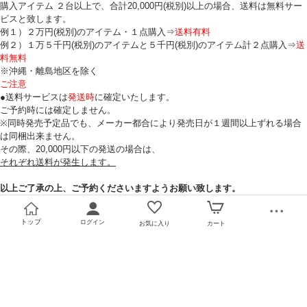
購入アイテム ２台以上で、合計20,000円(税別)以上の場合、送料は無料サー
ビスと致します。
例１）２万円(税別)のアイテム・１点購入⇒
送料有料
例２）１万５千円(税別)のアイテムと５千円(税別)のアイテム計２点購入⇒
送
料無料
※沖縄・離島地区を除く
ご注意
●送料サービスは
発送時
に確定いたします。
ご予約時には確定しません。
※同時発売予定品でも、メーカー都合により発売日が１週間以上ずれる場合
は同梱出来ません。
その際、20,000円以下の発送の場合は、
それぞれ送料が発生します。
以上ご了承の上、ご予約くださいますようお願い致します。
トップ
ログイン
お気に入り
カート