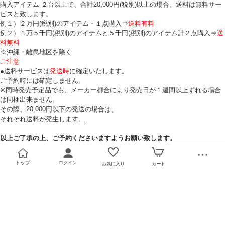
購入アイテム ２台以上で、合計20,000円(税別)以上の場合、送料は無料サー
ビスと致します。
例１）２万円(税別)のアイテム・１点購入⇒
送料有料
例２）１万５千円(税別)のアイテムと５千円(税別)のアイテム計２点購入⇒
送
料無料
※沖縄・離島地区を除く
ご注意
●送料サービスは
発送時
に確定いたします。
ご予約時には確定しません。
※同時発売予定品でも、メーカー都合により発売日が１週間以上ずれる場合
は同梱出来ません。
その際、20,000円以下の発送の場合は、
それぞれ送料が発生します。
以上ご了承の上、ご予約くださいますようお願い致します。
トップ
ログイン
お気に入り
カート