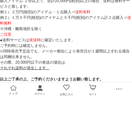
購入アイテム ２台以上で、合計20,000円(税別)以上の場合、送料は無料サー
ビスと致します。
例１）２万円(税別)のアイテム・１点購入⇒
送料有料
例２）１万５千円(税別)のアイテムと５千円(税別)のアイテム計２点購入⇒
送
料無料
※沖縄・離島地区を除く
ご注意
●送料サービスは
発送時
に確定いたします。
ご予約時には確定しません。
※同時発売予定品でも、メーカー都合により発売日が１週間以上ずれる場合
は同梱出来ません。
その際、20,000円以下の発送の場合は、
それぞれ送料が発生します。
以上ご了承の上、ご予約くださいますようお願い致します。
トップ
ログイン
お気に入り
カート