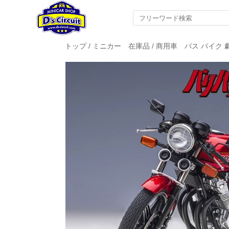
トップ
/
ミニカー 在庫品
/
商用車 バス バイク 