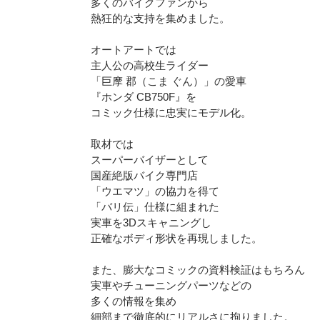
多くのバイクファンから
熱狂的な支持を集めました。
オートアートでは
主人公の高校生ライダー
「巨摩 郡（こま ぐん）」の愛車
『ホンダ CB750F』を
コミック仕様に忠実にモデル化。
取材では
スーパーバイザーとして
国産絶版バイク専門店
「ウエマツ」の協力を得て
「バリ伝」仕様に組まれた
実車を3Dスキャニングし
正確なボディ形状を再現しました。
また、膨大なコミックの資料検証はもちろん
実車やチューニングパーツなどの
多くの情報を集め
細部まで徹底的にリアルさに拘りました。