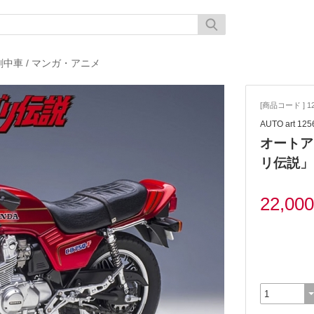
劇中車
/
マンガ・アニメ
[商品コード ] 12
AUTO art 125
オートアー
リ伝説」
22,00